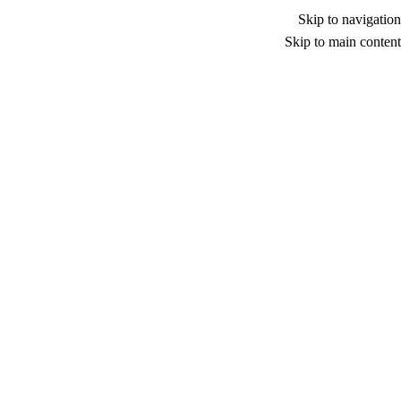
Skip to navigation
Skip to main content