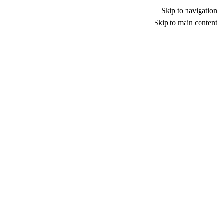
Skip to navigation
Skip to main content