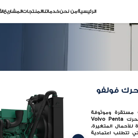
الرئيسية
من نحن
خدماتنا
المنتجات
المشاريع
ال
 قلف باور 500 kVA – محرك فولفو
 مستقرة وموثوقة
للمشاريع الصناعية المتوسطة والكبيرة. يعتمد على محرك Volvo Penta
 ممتازة للأحمال المتغيرة،
تي تتطلب اعتمادية