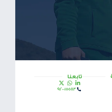
تابعنا
920015583