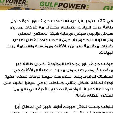
في 30 سبتمبر بالرياض، استضافت جولف باور ندوة حلول
طاقة مراكز البيانات، بتنظيم مشترك مع شركات بودوين،
سيمنز، وإنرجي سيفرز، وبرعاية هيئة المحتوى المحلي
والمشتريات الحكومية. جمع الحدث قادة القطاع لعرض
تقنيات متقدمة تعزز من kVAءة وموثوقية واستدامة مراكز
البيانات.
عرضت جولف باور مولداتها الموثوقة لضمان طاقة غير
منقطعة، وقدمت بودوين محركات عالية الkVAءة في
استهلاك الوقود، بينما استعرضت سيمنز لوحات تحكم ذكية
لإدارة الطاقة بشكل مثالي، وسلطت إنرجي سيفرز الضوء على
اللوحات الكهربائية وأجهزة تصحيح القدرة التي تعزز من
استقرار النظام وأدائه.
تناولت جلسة نقاش حيوية، أدارها خبير في القطاع، أبرز
الاتجاهات الرئيسية مثل تعزيز المحتوى المحلي في قطاع